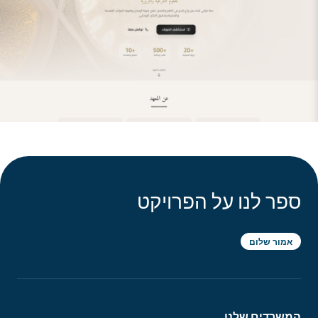
מערכות חינוך ו-LMS
המשרדים שלנו
ניהול ספקי אינטרנט
בית הפיתוח
אום אל-פחם
רחוב אל-קודס
פתרונות ERP
רחבת המעצבים
פתרונות CRM
אום אל-פחם
רחוב אל-ירמוך
פתרונות CMS
ספר לנו על הפרויקט
עקבו אחרינו
שיווק דיגיטלי
אמור שלום
ניהול IT
המשרדים שלנו