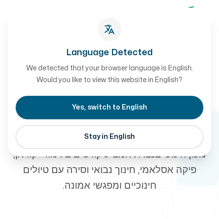
צור קשר
צור קשר
Language Detected
We detected that your browser language is English.
מקרה בוחן
הפרויקטים שלנו
Would you like to view this website in English?
-
אקדמיית בסאאר - מכון
Yes, switch to English
ללימודי אסלאם
Stay in English
אודות
מכון חינוכי בנצרת המציע קורסים בלימודי קוראן,
פיקה אסלאמי, חינוך נבואי וסירה עם טיולים
חינוכיים ומפגשי אמונה.
שיטת העבודה