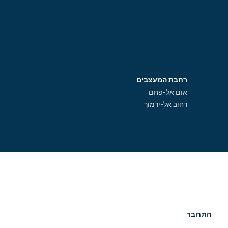
רחבת המעצבים
אום אל-פחם
רחוב אל-ירמוך
התחבר