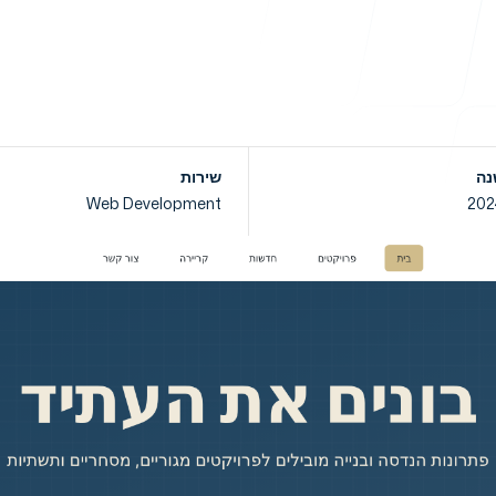
שירותים
נה
שירות
Web Development
202
ניהול ספקי אינטרנט
עקבו אחרינו
פתרונות CMS
צבים
ם
מוך