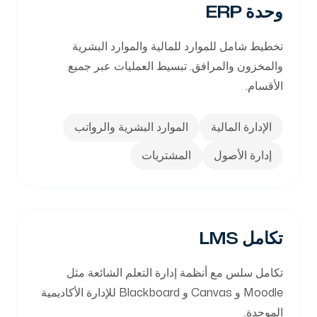
وحدة ERP
أنظمة إدارة التعليم
مكاتبنا
تخطيط شامل للموارد للمالية والموارد البشرية
إدارة مزودي الإنترنت
بيت التطوير
والمخزون والمرافق. تبسيط العمليات عبر جميع
أم الفحم
الأقسام.
شارع القدس
حلول ERP
الإدارة المالية
الموارد البشرية والرواتب
ساحة المصممين
حلول CRM
أم الفحم
إدارة الأصول
المشتريات
شارع اليرموك
حلول CMS
تابعنا
التسويق الرقمي
تكامل LMS
إدارة تكنولوجيا المعلومات
تكامل سلس مع أنظمة إدارة التعلم الشائعة مثل
Moodle و Canvas و Blackboard للإدارة الأكاديمية
الموحدة.