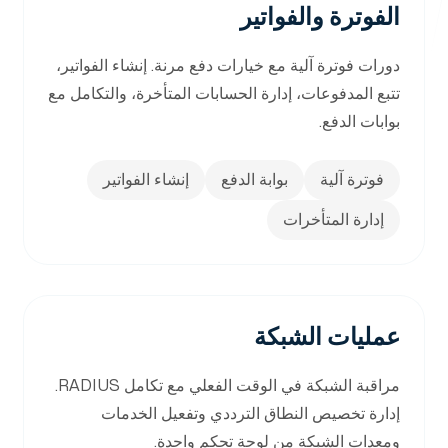
الفوترة والفواتير
أنظمة إدارة التعليم
مكاتبنا
دورات فوترة آلية مع خيارات دفع مرنة. إنشاء الفواتير،
إدارة مزودي الإنترنت
بيت التطوير
تتبع المدفوعات، إدارة الحسابات المتأخرة، والتكامل مع
أم الفحم
بوابات الدفع.
شارع القدس
حلول ERP
فوترة آلية
بوابة الدفع
إنشاء الفواتير
ساحة المصممين
حلول CRM
أم الفحم
إدارة المتأخرات
شارع اليرموك
حلول CMS
تابعنا
التسويق الرقمي
عمليات الشبكة
إدارة تكنولوجيا المعلومات
مراقبة الشبكة في الوقت الفعلي مع تكامل RADIUS.
إدارة تخصيص النطاق الترددي وتفعيل الخدمات
ومعدات الشبكة من لوحة تحكم واحدة.