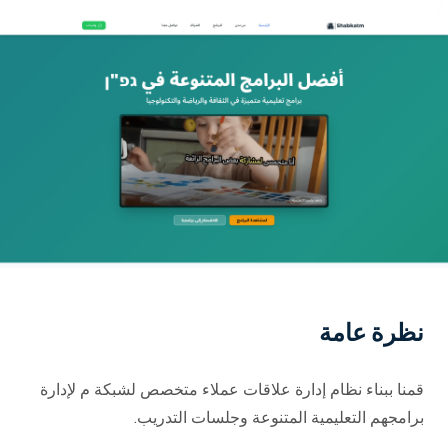
أنظمة إدارة التعليم
مكاتبنا
إدارة مزودي الإنترنت
بيت التطوير
أم الفحم
شارع القدس
حلول ERP
ساحة المصممين
حلول CRM
أم الفحم
شارع اليرموك
حلول CMS
تابعنا
التسويق الرقمي
نظرة عامة
إدارة تكنولوجيا المعلومات
قمنا ببناء نظام إدارة علاقات عملاء متخصص لشبكة م لإدارة
برامجهم التعليمية المتنوعة وجلسات التدريب.