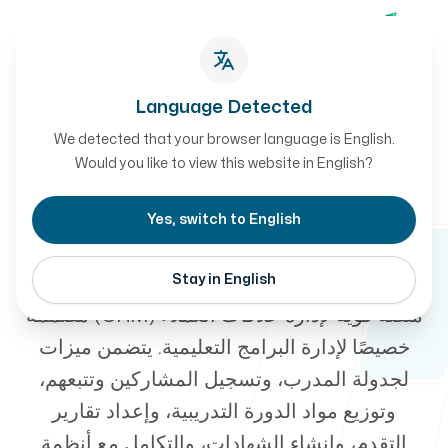
تواصل معنا
تواصل معنا
Language Detected
We detected that your browser language is English.
دراسة حالة
أعمالنا
Would you like to view this website in English?
-
شبكة M CRM - إدارة
Yes, switch to English
البرامج التعليمية
Stay in English
من نحن
منصة قوية لإدارة علاقات العملاء (CRM) مصممة
خصيصًا لإدارة البرامج التعليمية. يتضمن ميزات
لجدولة المدرب، وتسجيل المشاركين وتتبعهم،
وتوزيع مواد الدورة التدريبية، وإعداد تقارير
طريقة العمل
التقدم، وإنشاء الشهادات، والتكامل مع أنظمة