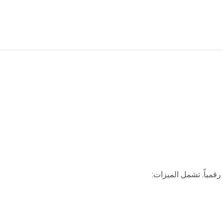
حلول ERP
التسويق الرقمي
رقمياً. تشمل الميزات: